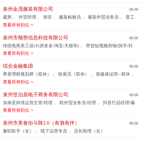
、
、
、
、
产经理
储备干部
数控车工
营销经理（驻外办事处）
品管
、
、
部经理
文员
设备部主管
泉州金茂服装有限公司
08-06
、
、
、
、
、
裁剪
外贸经理
保安
服装检验员
服装外贸业务员
普工
、
、
、
、
、
样衣室主管
裁床拉布机操作工
样衣裁剪
生产线组长
服
查看所有职位
、
、
、
、
装检验组长
整烫工
锁边\坎车\电脑平车工
服装样衣工
打
、
、
、
扣工，打栆工
服装检验员(储备干部） （急）
服装储备干部
泉州市顺势信息科技有限公司
08-06
、
、
、
专机
打版师
包装
仓库管理员
、
传统电商美工设计(拼多多/淘宝/天猫等)
带货短视频剪辑(快手/抖
、
、
音/视频号等)
带货短视频剪辑(视频号等)
传统电商运营拼多多/
查看所有职位
、
、
淘宝/天猫/京东等
带货主播(抖音等)
带货主播(快手/抖音/视频号
、
、
等)
带货主播对接商务（快手/抖音/视频号等）
带货主播(快手
综合金融集团
08-06
、
、
等)
传统电商运营经理(拼多多/淘宝/天猫等)
传统电商运营经理
、
、
、
养老理财规划师（双休）
收展员（双休）
新媒体运营--双休
、
、
(拼多多等)
传统电商美工设计(拼多多等)
传统电商美工设计(淘
、
、
、
内外勤--双休
人事助理--双休
银行专员、贷款咨询员--双休
查看所有职位
、
、
、
宝等)
带货主播对接商务（抖音等）
带货短视频剪辑(快手等)
、
、
、
、
售后专员-双休
售前售后--双休
兼职
信贷业务员（双休）
、
、
传统电商美工设计(京东等)
带货主播对接商务（视频号等）
带
、
、
、
业务专员--双休
客户经理--双休
储备干部（双休）
应届生--
泉州笠泊居电子商务有限公司
08-06
、
、
货短视频剪辑(抖音等)
带货主播对接商务（小红书等）
传统电
、
、
、
双休
社区保险服务专员（双休）
综合金融客户经理--双休
区
、
、
东南亚跨境运营主管/经理
鞋外贸业务员/经理
抖音打品经理/爆
、
、
商运营经理(京东等)
传统电商运营经理(天猫等)
带货主播(视频
、
、
、
域经理--双休
康养顾问（双休）
医疗服务项目推广-双休
区
、
、
、
、
品操盘手
物流主管
外贸业务员
外贸业务
服装外贸业务员
查看所有职位
、
、
号等)
带货主播对接商务（快手等）
传统电商运营经理(淘宝等)
、
、
、
域售后专员--双休
电话销售--双休
区经理助理-- 双休
客户服
、
、
、
、
、
跨境运营主管
税务专员
旅游计调
家具外贸主管/经理
、
传统电商美工设计(天猫等)
、
、
、
务专员--双休
售后客服--双休
车险续保专员-.双休
销售代表-
、
、
、
女鞋品牌负责人
总助（供应链方向）
视频剪辑
跨境商品总监
泉州市美食街斗阵2.0（有酒有伴）
08-06
双休
、
、
、
、
供应链计划经理
外贸业务员
化工类外贸业务员
京东运营
、
、
兼职歌手（女）
线下运营专员
店长助理（女）
、
、
主管/经理
抖音运营经理（厦门）
服装辅料外贸业务员（厦门）