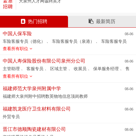
大泉州人才网诚聘英才
热门招聘
最新简历
中国人保车险
08-06
、
、
车险客服专员（德化）
车险客服专员（泉港）
车险客服专员
、
、
（南安洪濑）
车险客服专员（晋江安海）
车险客服专员（南安
查看所有职位
、
、
溪美）
车险客服专员（鲤城T淘园）
车险客服专员（晋江龙
、
、
湖）
车险续费专员（厦门）
厦门车险助理/客服（包住+食堂）
中国人寿保险股份有限公司泉州分公司
08-06
、
、
、
、
车险客服专员（鲤城温陵路）
客服
车险客服专员
车险客
、
、
、
、
、
主管助理
客服专员
区域主管
收展员
保单服务经理
售
、
、
服专员（南安水头）
车险客服专员（晋江福埔SM）
车险客服专
、
、
、
、
后客服
业务销售
人力资源经理
兼职保险代理人
招募专员/
查看所有职位
、
、
员（安溪）
车险客服专员（惠安）
车险客服专员（青阳明鑫）
、
、
人事专员
大金融客户经理
理财规划师
、
、
、
车险客服专员（台商）
车险客服专员(丰泽街)
车险客服专员
福建师范大学泉州附属中学
08-06
、
、
、
（清濛）
车险客服专员（青阳罗山）
车险客服专员（永春）
福建师大泉州附中招聘数英物地信息顶岗教师
、
、
车险客服专员（石狮）
车险客服专员（晋江陈埭）
五险一金双
休诚聘
福建凯龙医疗卫生材料有限公司
08-06
外贸专员
晋江市德顺陶瓷建材有限公司
08-06