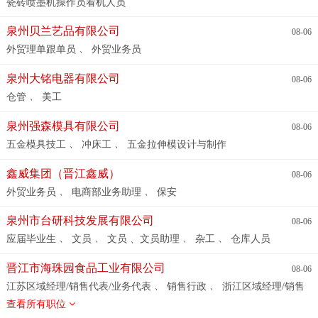
瓷砖喷墨机操作员看机人员
泉州贝兰艺品有限公司
08-06
、
外贸理单跟单员
外贸业务员
泉州大铭电器有限公司
08-06
、
仓管
美工
泉州强森模具有限公司
08-06
、
、
五金模具技工
冲床工
五金拉伸模设计与制作
鑫威集团（晋江鑫威）
08-06
、
、
外贸业务员
电商部业务助理
保安
泉州市台研科技发展有限公司
08-06
、
、
、
、
应届毕业生
文员
文员 、文员助理
杂工
仓库人员
晋江市海珠园食品工业有限公司
08-06
、
、
江苏区域经理/销售代表/业务代表
销售行政
浙江区域经理/销售
、
、
代表/业务代表
福建区域经理/销售代表/业务代表
广东区域经理/
查看所有职位
销售代表/业务代表