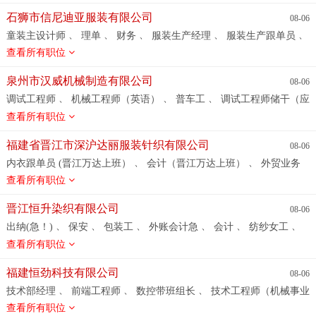
石狮市信尼迪亚服装有限公司
08-06
、
、
、
、
、
童装主设计师
理单
财务
服装生产经理
服装生产跟单员
、
、
服装后整部主管
仓管
服装车间主管
查看所有职位
泉州市汉威机械制造有限公司
08-06
、
、
、
调试工程师
机械工程师（英语）
普车工
调试工程师储干（应
、
、
、
届生）
质检员/品管员
机械工程师
加工中心（CNC） 技术员
查看所有职位
、
、
立车工
电焊工
福建省晋江市深沪达丽服装针织有限公司
08-06
、
、
内衣跟单员 (晋江万达上班）
会计（晋江万达上班）
外贸业务
、
、
、
、
员 （急招）
服装样衣工
服装打版师
外贸业务员
技术开发
查看所有职位
、
、
、
主管
样衣工 (急招）
外贸业务员 （急招）
外贸业务员 （晋
、
江万达上班）
外贸业务员
晋江恒升染织有限公司
08-06
、
、
、
、
、
、
出纳(急！)
保安
包装工
外账会计急
会计
纺纱女工
、
、
、
染料仓库秤料员
化验室技术科学徒
仓库装卸工急
污水处理工
查看所有职位
、
、
、
仓库管理员仓管员
统计急
漂染车间普工
福建恒劲科技有限公司
08-06
、
、
、
技术部经理
前端工程师
数控带班组长
技术工程师（机械事业
、
、
、
、
、
部）
锻工
技术工程师
ui设计师（科博事业部）
机修
生
查看所有职位