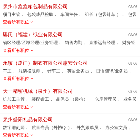
泉州市鑫鑫箱包制品有限公司
08-06
、
、
、
、
项目主管
包袋成品检验
车间主任
组长（包袋针车 ）
包袋
车工（平车/高车/贴袋/双针等）
查看所有职位
婴氏（福建）纸业有限公司
08-06
、
、
、
省区经理/区域经理/业务经理
销售内勤
直播运营经理
财务经
、
理
店面、办公室写字楼招租信息
查看所有职位
永镇（厦门）制衣有限公司惠安分公司
08-06
、
、
、
、
、
车工
服装模版师
针车工
英语业务员
日语翻译/业务员
品检人员
查看所有职位
天一精密机械（泉州）有限公司
08-06
、
、
、
、
机加工主管
装配钳工
品保员 （质检）
仓库管理员
业务员
、
、
技术主管
技术服务 （售后维修）
查看所有职位
泉州盛阳礼品有限公司
08-06
、
、
、
、
数字雕刻师
质量专员（外协QC)
外贸跟单员
办公室文员
、
、
行政经理
雕塑师
外贸业务员
查看所有职位