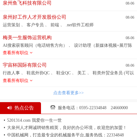
、
、
、
、
视频剪辑
鞋设计经理
SIS/SBS/SEBS化工产品业务经理
人
泉州鱼飞科技有限公司
08-06
、
、
、
、
事行政主管
人事专员
外贸翻译
服装辅料研发经理
数码升
、
、
、
、
华配色员
箱包配色员
箱包数码升华配色员
私域销售
主办
泉州好工作人才开发股份公司
08-06
、
、
、
、
会计
鞋类品牌运营总监
人事主管/招聘经理
制造业总助
数
、
、
、
运营策划
客户专员
前端
.net软件工程师
、
、
、
据高级专员
外贸组长/KA经理
财税经理
操作员/外贸跟单员
、
人事行政经理
梅美一生服饰运营机构
08-06
、
AI搜索获客顾问（电话销售方向）
设计助理（新媒体视频+展厅陈
列方向）
查看所有职位
宇宙杯国际有限公司
08-06
、
、
、
、
行政人事
鞋底外协QC
鞋业QC
美工
鞋类外贸业务员 (可以
、
、
、
接受应届毕业生）
商品经理
电脑配色/设计员
首席设计师
查看所有职位
、
、
（鞋类）
鞋类生产跟单业务员
生管，成型主任，线长，（赴**
海防工作）
点击查看更多>>
热点公告
服务电话：0595-22334848 24660000
5201314.com 我爱你一生一世
大泉州人才网诚聘销售精英，良好的办公环境，欢迎您的加盟！
中国机械网，打造最专业的机械服务平台,服务热线：22334848