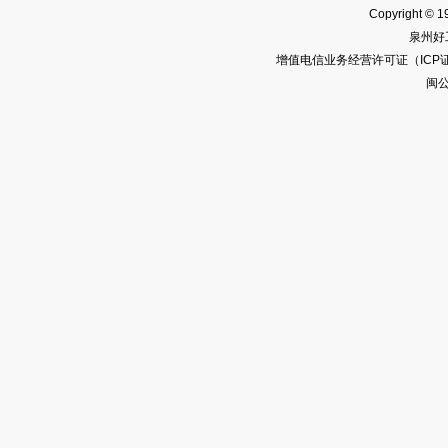
Copyright © 1
泉州好
增值电信业务经营许可证（ICP证）闽
闽公