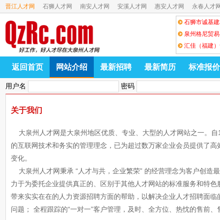
晋江人才网
石狮人才网
南安人才网
安溪人才网
惠安人才网
永春人才
石狮市诚基建
泉州格尼贸易
汇佳（福建）
返回首页
网站介绍
最新招聘
最新简历
标准报价
用户名
密码
关于我们
大泉州人才网是大泉州地区优质、专业、大型的人才网站之一。自1
的互联网技术和务实的管理理念，已为超过数万家企业会员提供了高
变化。
大泉州人才网秉承 “人才与共，企业繁荣” 的经营理念为客户创造
力于为委托企业提供真正的、区别于其他人才网站的标准服务和特色
带来实实在在的人力资源招聘方面的帮助，以解决企业人才招聘面临
问题； 全程跟踪的“一对一”客户管理，及时、全方位、热忱的售前