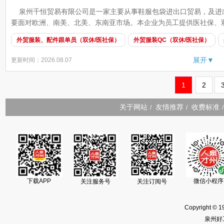
泉州千恒贸易有限公司是一家主要从事鞋服包袋进出口贸易，及进出
要面对欧洲、南美、北美、东南亚市场。本企业为员工提供医社保、双
外贸服装、配件跟单员（双休/医社保）
外贸服装QC（双休/医社保）
展开▼
更新时间：2026.08.07
1
2
关于网站
友情推荐
收费标准
/
/
/
下载APP
微信小程序
关注服务号
关注订阅号
Copyright © 1
泉州好