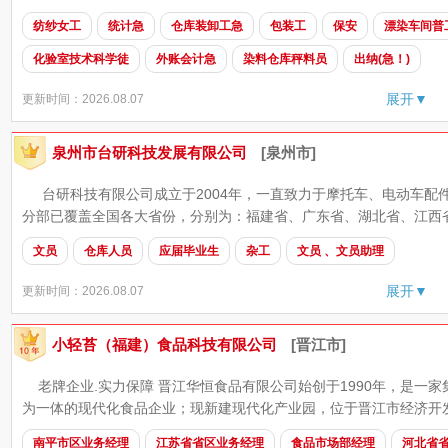
纺纱女工
统计急
仓库装卸工急
包装工
保安
漂染车间普
化验室技术科学徒
外账会计急
染料仓库秤料员
出纳(急！)
展开▼
更新时间：2026.08.07
泉州市台研科技发展有限公司
[泉州市]
台研科技有限公司成立于2004年，一直致力于摩托车、电动车配
分部已覆盖全国各大省份，分别为：福建省、广东省、湖北省、江西省
文员
仓库人员
应届毕业生
杂工
文员 、文员助理
展开▼
更新时间：2026.08.07
小轻苔（福建）食品科技有限公司
[晋江市]
老牌企业.实力保障 晋江华恒食品有限公司始创于1990年，是一
为一体的现代化食品企业；现新建现代化产业园，位于晋江市经济开发
南平市区业务经理
江苏省省区业务经理
食品市场部经理
河北省