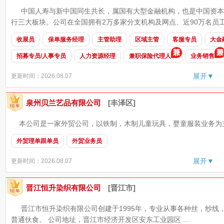
中国人寿与新中国同生共长，属国有大型金融机构，也是中国资本
行三大板块。公司在全国拥有2万多家分支机构及网点、近90万名员工和
收展员
保单服务经理
主管助理
区域主管
客服专员
大金
招募专员/人事专员
人力资源经理
兼职保险代理人
业务销售
展开▼
更新时间：2026.08.07
泉州贝兰艺品有限公司
[丰泽区]
本公司是一家外贸公司，以铁制，木制儿童玩具，婴童服装业务为主
外贸理单跟单员
外贸业务员
展开▼
更新时间：2026.08.07
晋江恒升染织有限公司
[晋江市]
晋江市恒升染织有限公司创建于1995年，专业从事各种丝，纱线
普通伙食。 公司地址，晋江市经济开发区安东工业园区 ...