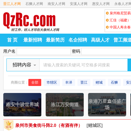
晋江人才网
石狮人才网
南安人才网
安溪人才网
惠安人才网
永春人才
福建省泉高装
泉州泰美塑胶
福建建登集团
首 页
最新招聘
最新简历
名企招聘
高级人才
普工频
用户名
密码
招聘内容
商圈位置：
全部
市辖区
丰泽
晋江
鲤城
石狮
安
泉港万星鑫佰盛广
南安中骏世界城
洛江万安街道
场
泉州市美食街斗阵2.0（有酒有伴）
[鲤城区]