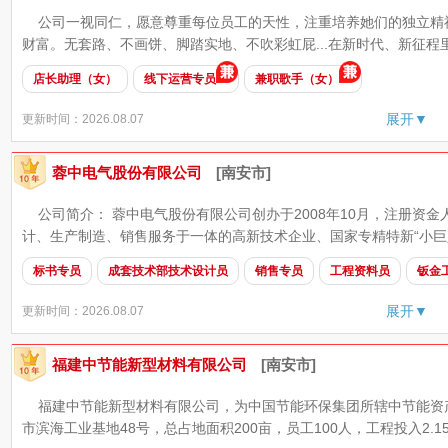
公司一视同仁，愿意尊重每位员工的天性，注重培养她们的独立精
财富。无套路、不画饼、脚踏实地、不吹彩虹屁...在新时代、新征程里
店长助理（女）
线下运营专员
兼职歌手（女）
展开▼
更新时间：2026.08.07
蓉中电气股份有限公司
[南安市]
公司简介： 蓉中电气股份有限公司创办于2008年10月，注册资金人
计、生产制造、销售服务于一体的高新技术企业、国家专精特新“小巨人”
标书专员
成套技术部技术设计员
销售专员
工程资料员
钣金
展开▼
更新时间：2026.08.07
福建中节能新型材料有限公司
[南安市]
福建中节能新型材料有限公司，为中国节能环保集团所辖中节能资
市滨海工业基地48号，总占地面积200亩，员工100人，工程投入2.15亿元