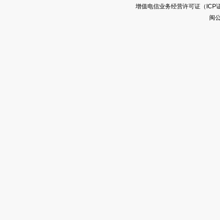
增值电信业务经营许可证（ICP证）闽
闽公