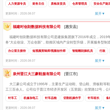
人力资源专员
财务主任
质检发货员
仓库管理员
安全生产副
展开▼
更新时间：2026.08.07
福建时创刻数据科技有限公司
[惠安县]
福建时创刻数据科技有限公司是建振集团旗下2016年成立，2019
务“大众创业、万众创新”，助推区域内产业转型升级，开展服务型制造
办公室主接待
短视频剪辑师/视频创作师
智能雕刻操机员
行政
展开▼
更新时间：2026.08.07
泉州晋江大三豪鞋服有限公司
[晋江市]
大三豪公司成立于1995年，主要生产运动鞋、登山鞋、滑板鞋等鞋
工三百余人。公司位于晋江市经济开发区（五里园）欣荣路12号，公司
针车工
机修加电工
针车品检
切割机操作手
针车组长
备
展开▼
更新时间：2026.08.07