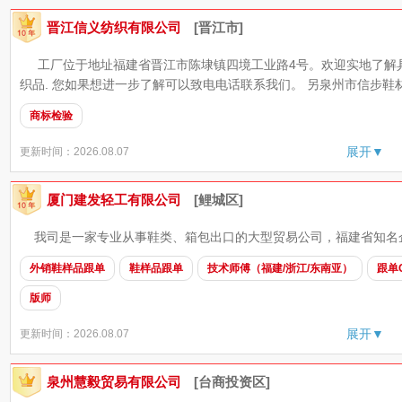
晋江信义纺织有限公司
[晋江市]
工厂位于地址福建省晋江市陈埭镇四境工业路4号。欢迎实地了解具
织品. 您如果想进一步了解可以致电电话联系我们。 另泉州市信步鞋材有
商标检验
展开▼
更新时间：2026.08.07
厦门建发轻工有限公司
[鲤城区]
我司是一家专业从事鞋类、箱包出口的大型贸易公司，福建省知名
外销鞋样品跟单
鞋样品跟单
技术师傅（福建/浙江/东南亚）
跟单
版师
展开▼
更新时间：2026.08.07
泉州慧毅贸易有限公司
[台商投资区]