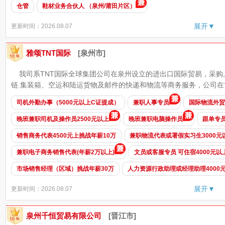
仓管
鞋材业务合伙人 （泉州/莆田片区）
展开▼
更新时间：2026.08.07
雅颂TNT国际
[泉州市]
我司系TNT国际全球集团公司在泉州设立的进出口国际贸易，采购
链.集装箱、空运和陆运货物及邮件的快递和物流等商务服务，公司在世界
司机外勤办事（5000元以上C证提成）
兼职人事专员
国际物流外贸F
晚班兼职司机及操作员2500元以上
晚班兼职电脑操作员
跟单专员
销售商务代表4500元上挑战年薪10万
兼职物流代表或署假实习生3000元
兼职电子商务销售代表(年薪2万以上)
文员或客服专员 可住宿4000元以
市场销售经理（区域）挑战年薪30万
人力资源行政助理或经理助理4000
展开▼
更新时间：2026.08.07
泉州千恒贸易有限公司
[晋江市]