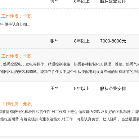
何**
8年以上
服从企业安排
岁 | 工作性质：全职
.做事认真仔细...
张**
8年以上
7000-8000元
岁 | 工作性质：全职
，熟悉变配电，发电等操作，精通控制电路，熟悉各种控制PLC原理，维修。熟悉气
伺服驱动的安装和调试。能独立胜任大中型企业从变配电到设备终端的所有环节的故障维
王**
8年以上
服从企业安排
岁 | 工作性质：全职
对待事情有较强的积极性和责任性,对工作有上进心,适应能力强以及良好的团队精神,并
作能吃苦耐劳.有着较强的沟通表达能力,对工作一向是认真负责、处人随和。当然最重