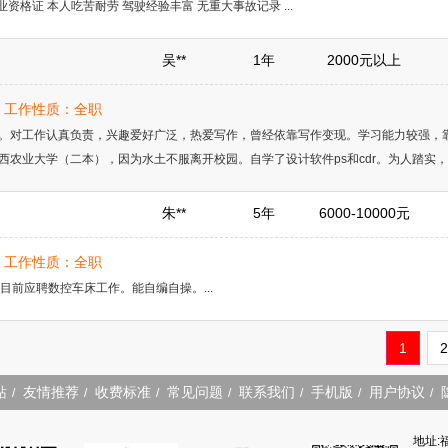
业资格证 本人吃苦耐劳 驾驶经验丰富 无重大事故记录 ...
吴**
1年
2000元以上
岁 | 工作性质：全职
。对工作认真负责，兴趣爱好广泛，热爱写作，曾经依靠写作变现。学习能力较强，
农业大学（二本），因为水土不服离开校园。自学了设计软件ps和cdr。为人踏实，具
朱**
5年
6000-10000元
岁 | 工作性质：全职
目前应聘数控车床工作。能自编自操。...
1
2
站
友情推荐
收费标准
常见问题
联系我们
手机版
用户协议
/
/
/
/
/
/
/
地址: