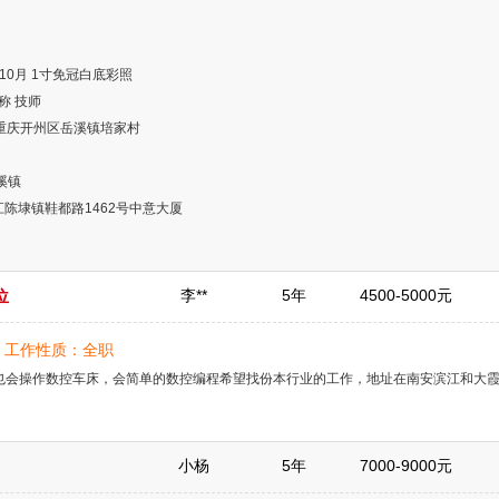
9年10月 1寸免冠白底彩照
称 技师
在地 重庆开州区岳溪镇培家村
溪镇
 晋江陈埭镇鞋都路1462号中意大厦
位
李**
5年
4500-5000元
岁 | 工作性质：全职
也会操作数控车床，会简单的数控编程希望找份本行业的工作，地址在南安滨江和大
小杨
5年
7000-9000元