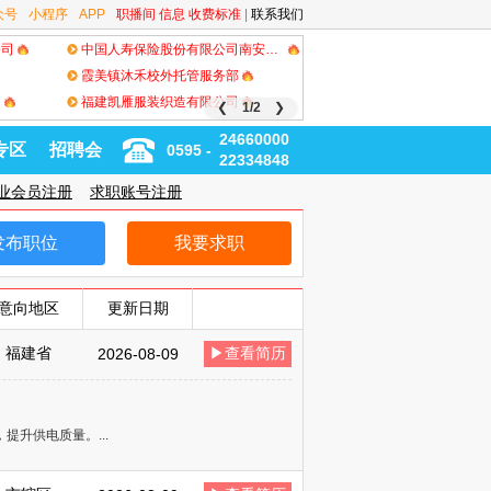
众号
小程序
APP
职播间
信息
收费标准
|
联系我们
公司
中国人寿保险股份有限公司南安市支公司
霞美镇沐禾校外托管服务部
司
福建凯雁服装织造有限公司
❮
1/2
❯
24660000
专区
招聘会
0595 -
22334848
业会员注册
求职账号注册
发布职位
我要求职
意向地区
更新日期
福建省
▶查看简历
2026-08-09
升供电质量。...