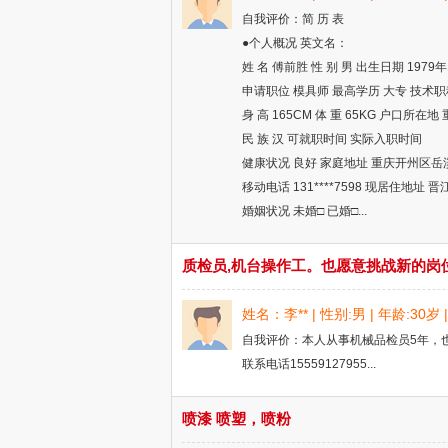
自我评价：简 历 表
●个人概况 英文名：
姓 名 傅前胜 性 别 男 出生日期 197
申请职位 模具师 最高学历 大专 技术职
身 高 165CM 体 重 65KG 户口所
民 族 汉 可就职时间 实际入职时间
健康状况 良好 家庭地址 重庆开州区岳
移动电话 131****7598 现居住地址
婚姻状况 未婚□ 已婚□...
质检员,机台操作工。也愿意挑战新的岗
姓名：李** | 性别:男 | 年龄:30
自我评价：本人从事机械品检员5年，
联系电话15559127955...
喷漆 喷塑，喷粉