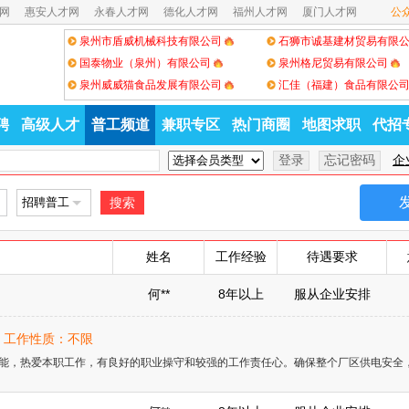
网
惠安人才网
永春人才网
德化人才网
福州人才网
厦门人才网
公
泉州市盾威机械科技有限公司
石狮市诚基建材贸易有限
国泰物业（泉州）有限公司
泉州格尼贸易有限公司
泉州威威猫食品发展有限公司
汇佳（福建）食品有限公
聘
高级人才
普工频道
兼职专区
热门商圈
地图求职
代招
企
搜索
姓名
工作经验
待遇要求
何**
8年以上
服从企业安排
岁 | 工作性质：不限
能，热爱本职工作，有良好的职业操守和较强的工作责任心。确保整个厂区供电安全，提