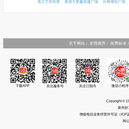
洛江万安街道
泉港万星鑫佰盛广场
台商湖东广场
关于网站
友情推荐
收费标准
/
/
/
下载APP
微信小程序
关注服务号
关注订阅号
Copyright © 1
泉州好
增值电信业务经营许可证（ICP证）闽
闽公