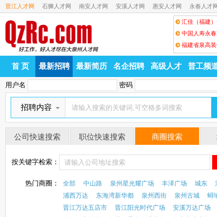
晋江人才网
石狮人才网
南安人才网
安溪人才网
惠安人才网
永春人才
汇佳（福建）
中国人寿永春
福建省泉高装
首 页
最新招聘
最新简历
名企招聘
高级人才
普工频
用户名
密码
招聘内容
公司快速搜索
职位快速搜索
商圈搜索
按关键字检索：
热门商圈：
全部
中山路
泉州星光耀广场
丰泽广场
城东
浦西万达
东海湾新华都
泉州西街
泉州古城
蟳
晋江万达五店市
晋江阳光时代广场
安溪万达广场