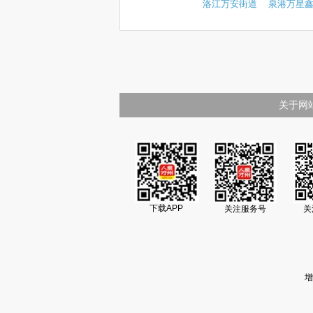
洛江万安街道
泉港万星
关于网
下载APP
关注服务号
关
增