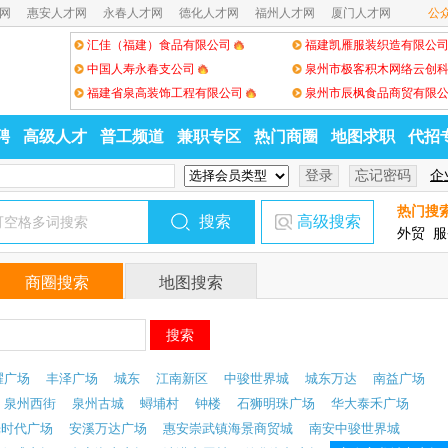
网
惠安人才网
永春人才网
德化人才网
福州人才网
厦门人才网
公
汇佳（福建）食品有限公司
福建凯雁服装织造有限公
中国人寿永春支公司
福建省泉高装饰工程有限公司
泉州市辰枫食品商贸有限
聘
高级人才
普工频道
兼职专区
热门商圈
地图求职
代招
企
热门搜
高级搜索
外贸
服
商圈搜索
地图搜索
耀广场
丰泽广场
城东
江南新区
中骏世界城
城东万达
南益广场
泉州西街
泉州古城
蟳埔村
钟楼
石狮明珠广场
华大泰禾广场
光时代广场
安溪万达广场
惠安崇武镇海景商贸城
南安中骏世界城