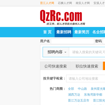
晋江人才网
石狮人才网
南安人才网
安溪人才
首 页
最新招聘
最新简历
名企招
用户名
密码
招聘内容
公司快速搜索
职位快速搜索
按关键字检索：
热门商圈：
全部
中山路
泉州星光
浦西万达
东海湾新华都
晋江万达五店市
晋江阳