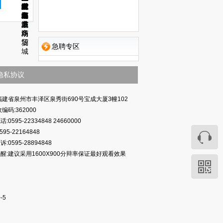
耀
城
华
广
广
五
时
广
镇
世
街
鑫
广
村
广
城
广
都
场
场
店
代
场
海
界
道
佰
场
场
市
场
市
广
景
城
盛
广
场
商
广
场
贸
场
急聘专区
城
隐私协议
福建省泉州市丰泽区泉秀街690号宝成大厦3幢102
编码:362000
:0595-22334848 24660000
595-22164848
:0595-28894848
醒:建议采用1600X900分辩率保证最好观看效果
-5