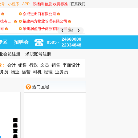
众号
小程序
APP
职播间
信息
收费标准
|
联系我们
司
众成进出口有限公司
泉州市极客积木网络云创科技有限公司
福建南方物业管理有限公司
公司
泉州润盈电子商务有限公司
❮
1/2
❯
24660000
专区
招聘会
0595 -
22334848
业会员注册
求职账号注册
索：
会计
销售
行政
文员
销售
平面设计
务员
物业
运营
司机
经理
业务员
热门区域
中
泉
丰
城
江
中
城
南
浦
东
泉
泉
蟳
钟
石
华
晋
晋
安
惠
南
洛
泉
台
清
德
永
山
州
泽
东
南
骏
东
益
西
海
州
州
埔
楼
狮
大
江
江
溪
安
安
江
港
商
濛
化
春
路
星
广
新
世
万
广
万
湾
西
古
村
明
泰
万
阳
万
崇
中
万
万
湖
唐
瓷
宝
光
场
区
界
达
场
达
新
街
城
珠
禾
达
光
达
武
骏
安
星
东
厝
都
龙