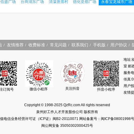
鑫佰盛广场
台商湖东广场
清濛唐厝村
德化瓷都广场
永春宝龙城市广场
站
友情推荐
收费标准
常见问题
联系我们
手机版
用户协议
/
/
/
/
/
/
/
地址:
室 邮政
服务电话
传真:0
用户投诉
关注抖音
微信小程序
注订阅号
抖音小程序
友情提
Copyright © 1998-2025 QzRc.com All rights reserved
泉州好工作人才开发股份公司 版权所有
值电信业务经营许可证（ICP证）闽B2-20110071
网站备案号：闽ICP备08001998号
闽公网安备 35050302000425号