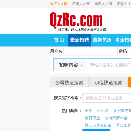
晋江人才网
石狮人才网
南安人才网
安溪人才
首 页
最新招聘
最新简历
名企招
用户名
密码
招聘内容
公司快速搜索
职位快速搜索
按关键字检索：
热门商圈：
全部
中山路
泉州星光
浦西万达
东海湾新华都
晋江万达五店市
晋江阳