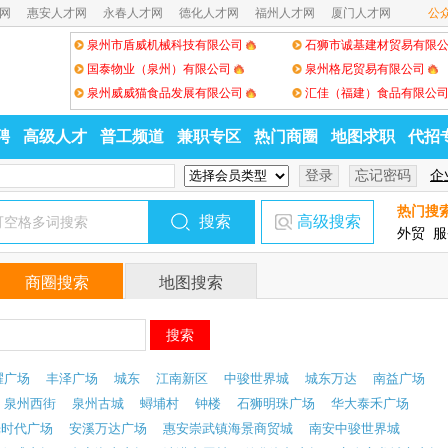
网
惠安人才网
永春人才网
德化人才网
福州人才网
厦门人才网
公
泉州市盾威机械科技有限公司
石狮市诚基建材贸易有限
国泰物业（泉州）有限公司
泉州格尼贸易有限公司
泉州威威猫食品发展有限公司
汇佳（福建）食品有限公
聘
高级人才
普工频道
兼职专区
热门商圈
地图求职
代招
企
热门搜
高级搜索
外贸
服
商圈搜索
地图搜索
耀广场
丰泽广场
城东
江南新区
中骏世界城
城东万达
南益广场
泉州西街
泉州古城
蟳埔村
钟楼
石狮明珠广场
华大泰禾广场
光时代广场
安溪万达广场
惠安崇武镇海景商贸城
南安中骏世界城