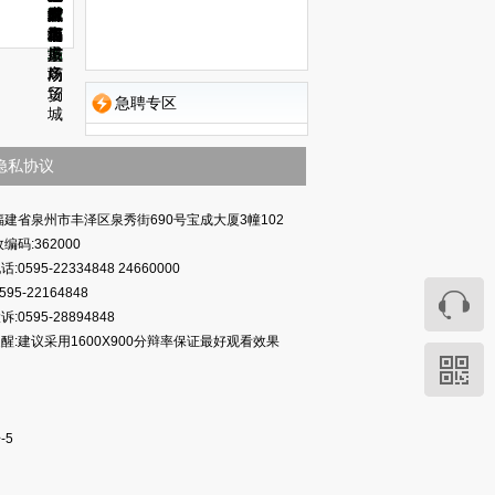
耀
城
华
广
广
五
时
广
镇
世
街
鑫
广
村
广
城
广
都
场
场
店
代
场
海
界
道
佰
场
场
市
场
市
广
景
城
盛
广
场
商
广
场
贸
场
急聘专区
城
隐私协议
福建省泉州市丰泽区泉秀街690号宝成大厦3幢102
编码:362000
:0595-22334848 24660000
595-22164848
:0595-28894848
醒:建议采用1600X900分辩率保证最好观看效果
-5