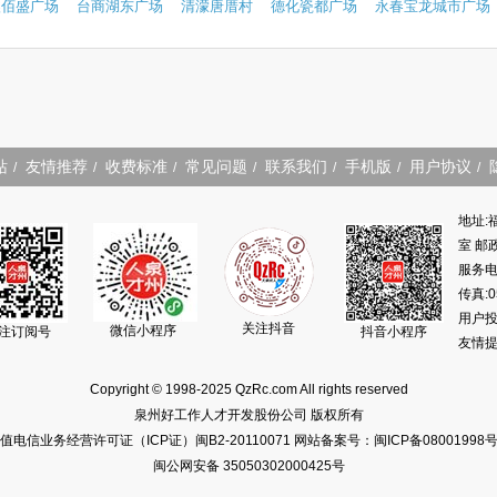
鑫佰盛广场
台商湖东广场
清濛唐厝村
德化瓷都广场
永春宝龙城市广场
站
友情推荐
收费标准
常见问题
联系我们
手机版
用户协议
/
/
/
/
/
/
/
地址:
室 邮政
服务电话
传真:0
用户投诉
关注抖音
微信小程序
注订阅号
抖音小程序
友情提
Copyright © 1998-2025 QzRc.com All rights reserved
泉州好工作人才开发股份公司 版权所有
值电信业务经营许可证（ICP证）闽B2-20110071
网站备案号：闽ICP备08001998号
闽公网安备 35050302000425号