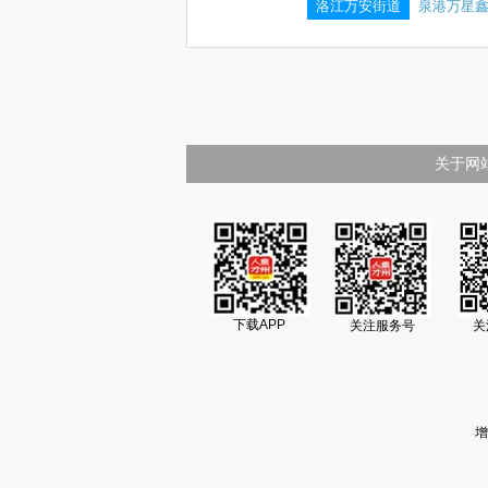
洛江万安街道
泉港万星
关于网
下载APP
关注服务号
关
增