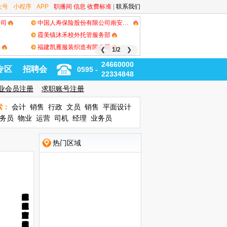
众号
小程序
APP
职播间
信息
收费标准
|
联系我们
公司
中国人寿保险股份有限公司南安市支公司
霞美镇沐禾校外托管服务部
司
福建凯雁服装织造有限公司
❮
1/2
❯
24660000
专区
招聘会
0595 -
22334848
业会员注册
求职账号注册
索：
会计
销售
行政
文员
销售
平面设计
务员
物业
运营
司机
经理
业务员
热门区域
中
泉
丰
城
江
中
城
南
浦
东
泉
泉
蟳
钟
石
华
晋
晋
安
惠
南
洛
泉
台
清
德
永
山
州
泽
东
南
骏
东
益
西
海
州
州
埔
楼
狮
大
江
江
溪
安
安
江
港
商
濛
化
春
路
星
广
新
世
万
广
万
湾
西
古
村
明
泰
万
阳
万
崇
中
万
万
湖
唐
瓷
宝
光
场
区
界
达
场
达
新
街
城
珠
禾
达
光
达
武
骏
安
星
东
厝
都
龙