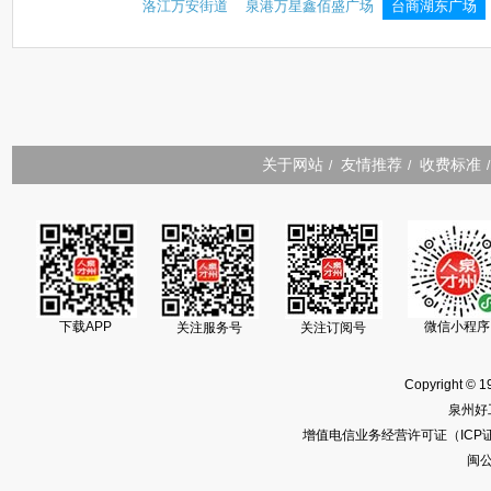
洛江万安街道
泉港万星鑫佰盛广场
台商湖东广场
关于网站
友情推荐
收费标准
/
/
/
下载APP
微信小程序
关注服务号
关注订阅号
Copyright © 1
泉州好
增值电信业务经营许可证（ICP证）闽
闽公