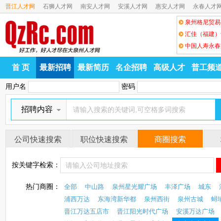
晋江人才网
石狮人才网
南安人才网
安溪人才网
惠安人才网
永春人才
泉州格尼贸易
汇佳（福建）
中国人寿永春
首 页
最新招聘
最新简历
名企招聘
高级人才
普工频
用户名
密码
招聘内容
公司快速搜索
职位快速搜索
商圈搜索
按关键字检索：
热门商圈：
全部
中山路
泉州星光耀广场
丰泽广场
城东
浦西万达
东海湾新华都
泉州西街
泉州古城
蟳
晋江万达五店市
晋江阳光时代广场
安溪万达广场