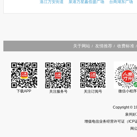
洛江万安街道
泉港万星鑫佰盛广场
台商湖东广场
关于网站
友情推荐
收费标准
/
/
/
下载APP
微信小程序
关注服务号
关注订阅号
Copyright © 1
泉州好
增值电信业务经营许可证（ICP证）闽
闽公