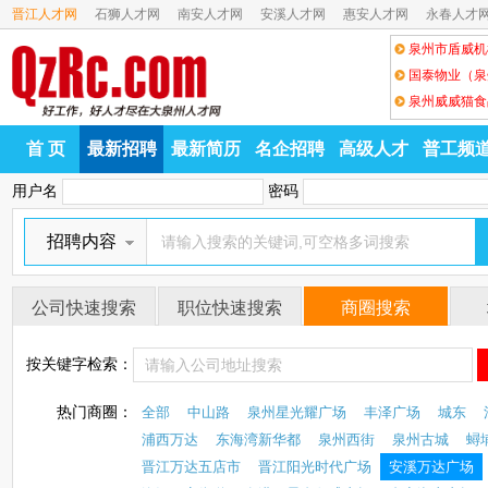
晋江人才网
石狮人才网
南安人才网
安溪人才网
惠安人才网
永春人才
泉州市盾威机
国泰物业（泉
泉州威威猫食
首 页
最新招聘
最新简历
名企招聘
高级人才
普工频
用户名
密码
招聘内容
公司快速搜索
职位快速搜索
商圈搜索
按关键字检索：
热门商圈：
全部
中山路
泉州星光耀广场
丰泽广场
城东
浦西万达
东海湾新华都
泉州西街
泉州古城
蟳
晋江万达五店市
晋江阳光时代广场
安溪万达广场