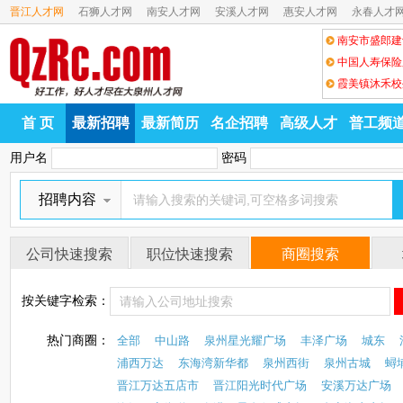
晋江人才网
石狮人才网
南安人才网
安溪人才网
惠安人才网
永春人才
南安市盛郎建
霞美镇沐禾校
首 页
最新招聘
最新简历
名企招聘
高级人才
普工频
用户名
密码
招聘内容
公司快速搜索
职位快速搜索
商圈搜索
按关键字检索：
热门商圈：
全部
中山路
泉州星光耀广场
丰泽广场
城东
浦西万达
东海湾新华都
泉州西街
泉州古城
蟳
晋江万达五店市
晋江阳光时代广场
安溪万达广场