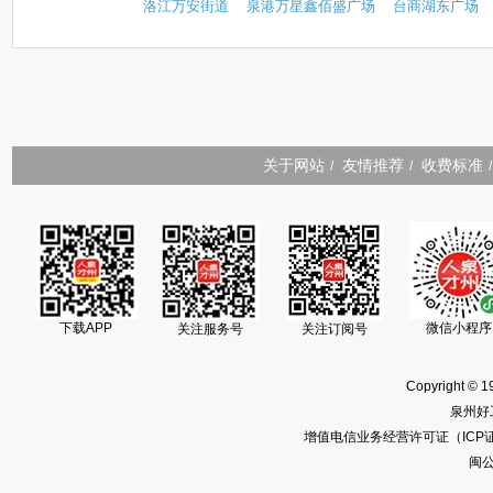
洛江万安街道
泉港万星鑫佰盛广场
台商湖东广场
关于网站
友情推荐
收费标准
/
/
/
下载APP
微信小程序
关注服务号
关注订阅号
Copyright © 1
泉州好
增值电信业务经营许可证（ICP证）闽
闽公